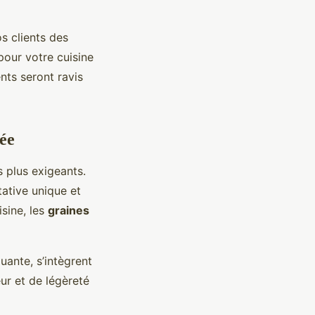
s clients des
pour votre cuisine
ents seront ravis
lée
s plus exigeants.
tative unique et
isine, les
graines
uante, s’intègrent
ur et de légèreté