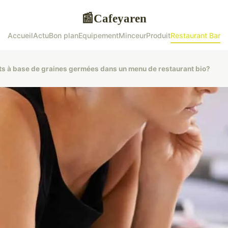
Cafeyaren
📰
Accueil
Actu
Bon plan
Equipement
Minceur
Produit
Restaurant Bar
ts à base de graines germées dans un menu de restaurant bio?