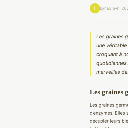
L
Lyna
3 avril 20
Les graines g
une véritable
croquant à no
quotidiennes
merveilles da
Les graines g
Les graines germé
d’enzymes. Elles 
décupler leurs bi