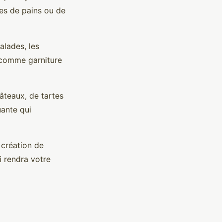
es de pains ou de
alades, les
r comme garniture
âteaux, de tartes
uante qui
 création de
i rendra votre