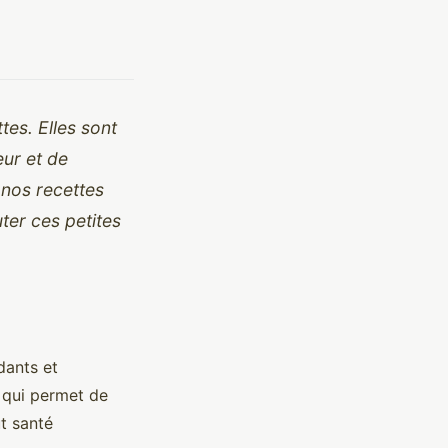
tes. Elles sont
eur et de
s nos recettes
er ces petites
dants et
s qui permet de
ut santé