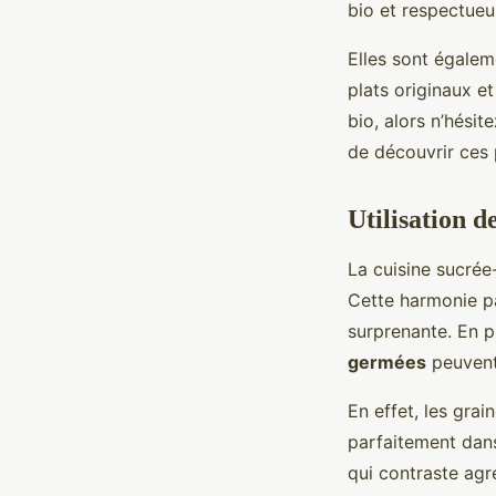
bio et respectueu
Elles sont égalem
plats originaux e
bio, alors n’hésit
de découvrir ces 
Utilisation d
La cuisine sucrée-
Cette harmonie pa
surprenante. En pl
germées
peuvent 
En effet, les grai
parfaitement dans
qui contraste agr