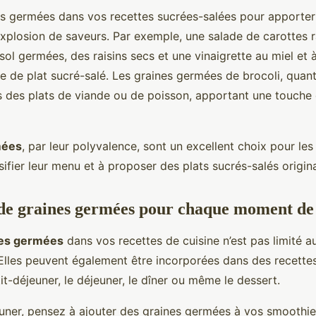
nes germées dans vos recettes sucrées-salées pour apporte
xplosion de saveurs. Par exemple, une salade de carottes 
sol germées, des raisins secs et une vinaigrette au miel et 
e de plat sucré-salé. Les graines germées de brocoli, quant
ns des plats de viande ou de poisson, apportant une touche 
mées
, par leur polyvalence, sont un excellent choix pour les
sifier leur menu et à proposer des plats sucrés-salés origi
 de graines germées pour chaque moment de 
nes germées
dans vos recettes de cuisine n’est pas limité a
 Elles peuvent également être incorporées dans des recette
it-déjeuner, le déjeuner, le dîner ou même le dessert.
euner, pensez à ajouter des graines germées à vos smoothie