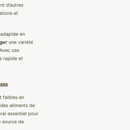
ont d’autres
ations et
e adaptée en
ger
une variété
 Avec ces
s rapide et
ium
t faibles en
t des aliments de
ral essentiel pour
te source de