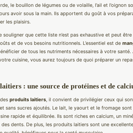
rde, le bouillon de légumes ou de volaille, l’ail et l’oignon s
jours avoir sous la main. Ils apportent du goût à vos prépar
r les plaisirs.
e souligner que cette liste n’est pas exhaustive et peut êtr
oûts et de vos besoins nutritionnels. L’essentiel est de
man
néficier de tous les nutriments nécessaires à votre santé.
votre cuisine, vous aurez toujours de quoi préparer un repa
laitiers : une source de protéines et de calc
n des
produits laitiers
, il convient de privilégier ceux qui son
et sans sucres ajoutés. Le lait, le yaourt et le fromage son
ine rapide et équilibrée. Ils sont riches en calcium, un miné
 des dents. De plus, les produits laitiers sont une excellen
e qualité, bénéfiques pour la santé musculaire.