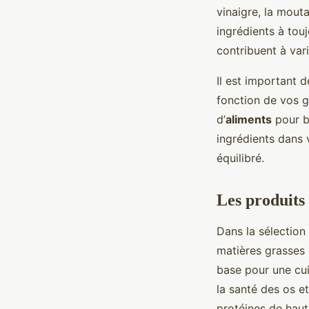
vinaigre, la mouta
ingrédients à tou
contribuent à varie
Il est important d
fonction de vos g
d’
aliments
pour bé
ingrédients dans 
équilibré.
Les produits 
Dans la sélectio
matières grasses 
base pour une cuis
la santé des os et
protéines de haut