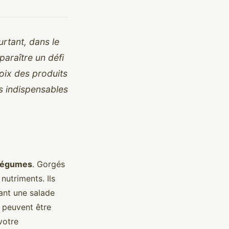
urtant, dans le
araître un défi
oix des produits
s indispensables
 légumes
. Gorgés
nutriments. Ils
tant une salade
s peuvent être
votre