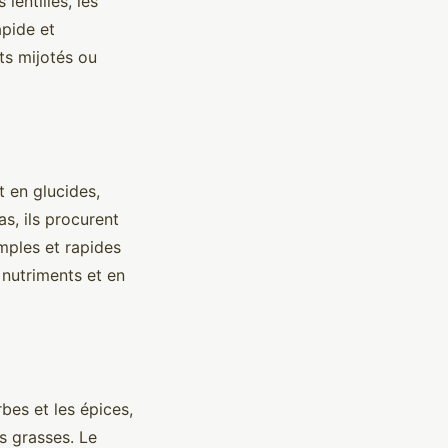
entilles, les
apide et
ts mijotés ou
t en glucides,
s, ils procurent
imples et rapides
 nutriments et en
rbes et les épices,
s grasses. Le