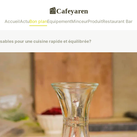
Cafeyaren
📰
Accueil
Actu
Bon plan
Equipement
Minceur
Produit
Restaurant Bar
sables pour une cuisine rapide et équilibrée?