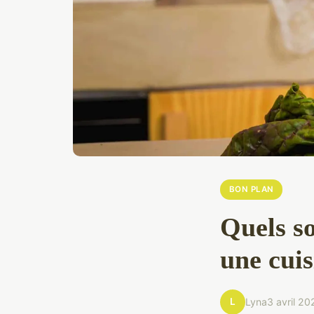
BON PLAN
Quels so
une cuis
L
Lyna
3 avril 20