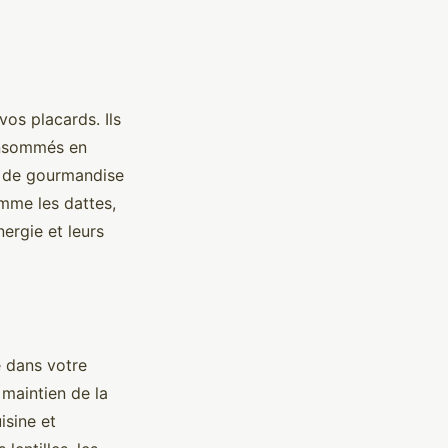
os placards. Ils
Consommés en
he de gourmandise
omme les dattes,
ergie et leurs
é dans votre
 maintien de la
isine et