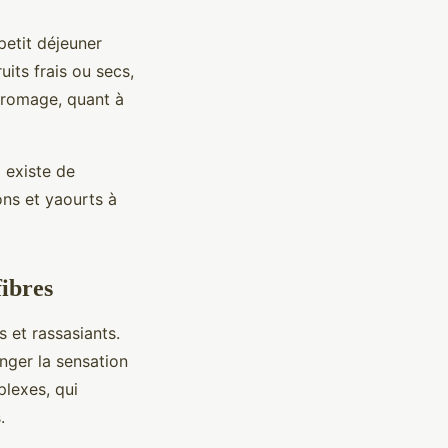
petit déjeuner
its frais ou secs,
fromage, quant à
l existe de
ons et yaourts à
fibres
 et rassasiants.
longer la sensation
plexes, qui
.