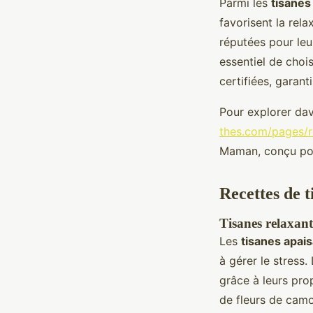
Parmi les
tisanes
favorisent la rela
réputées pour leur
essentiel de choi
certifiées, garant
Pour explorer dav
thes.com/pages/r
Maman, conçu pou
Recettes de 
Tisanes relaxant
Les
tisanes apai
à gérer le stress
grâce à leurs prop
de fleurs de camo