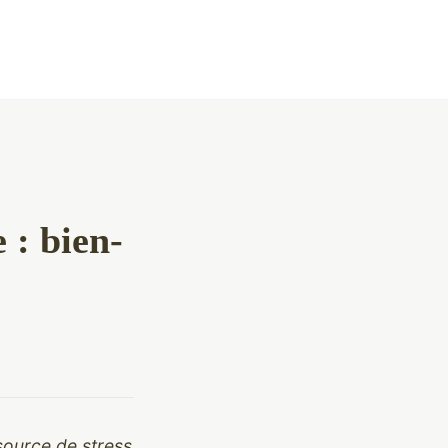
 : bien-
 source de stress