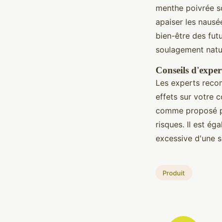
menthe poivrée so
apaiser les nausée
bien-être des fut
soulagement natur
Conseils d'expe
Les experts reco
effets sur votre 
comme proposé pa
risques. Il est é
excessive d'une s
Produit