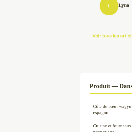
Lyna
L
Voir tous les arti
Produit — Dans
Côte de bœuf wagyu 
espagnol
Cuisine et fourneaux
promotions !