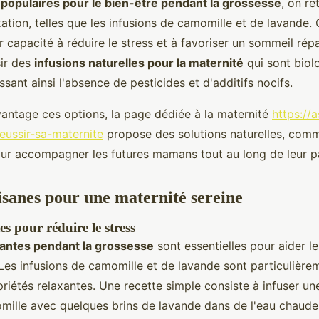
 populaires pour le bien-être pendant la grossesse
, on re
xation, telles que les infusions de camomille et de lavande.
 capacité à réduire le stress et à favoriser un sommeil répar
sir des
infusions naturelles pour la maternité
qui sont biol
issant ainsi l'absence de pesticides et d'additifs nocifs.
antage ces options, la page dédiée à la maternité
https://
eussir-sa-maternite
propose des solutions naturelles, com
r accompagner les futures mamans tout au long de leur p
tisanes pour une maternité sereine
es pour réduire le stress
santes pendant la grossesse
sont essentielles pour aider 
. Les infusions de camomille et de lavande sont particulière
riétés relaxantes. Une recette simple consiste à infuser une
mille avec quelques brins de lavande dans de l'eau chaude