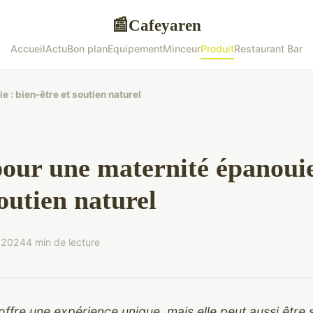
Cafeyaren
📰
Accueil
Actu
Bon plan
Equipement
Minceur
Produit
Restaurant Bar
 : bien-être et soutien naturel
pour une maternité épanouie
soutien naturel
 2024
4 min de lecture
offre une expérience unique, mais elle peut aussi être