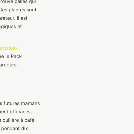
trouve celles qui
 Ces plantes sont
ateur. Il est
ogiques et
ascenbio-
me le Pack
arcours.
les futures mamans
ment efficaces,
 cuillère à café
 pendant dix