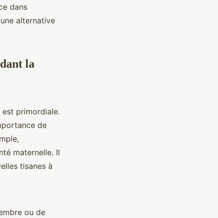
nce dans
 une alternative
ndant la
é est primordiale.
importance de
emple,
té maternelle. Il
elles tisanes à
embre ou de