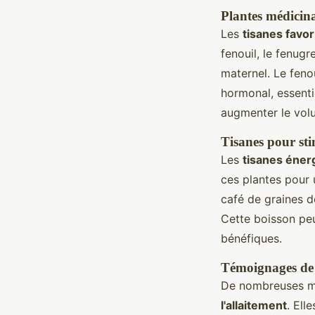
Plantes médicin
Les
tisanes favori
fenouil, le fenugr
maternel. Le feno
hormonal, essentie
augmenter le volu
Tisanes pour sti
Les
tisanes éner
ces plantes pour 
café de graines d
Cette boisson peu
bénéfiques.
Témoignages de m
De nombreuses ma
l'allaitement
. Ell