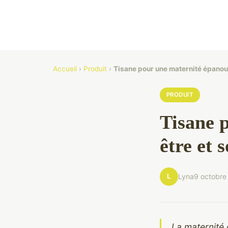
Accueil
›
Produit
›
Tisane pour une maternité épanouie
PRODUIT
Tisane 
être et 
L
Lyna
9 octobre
La maternité 