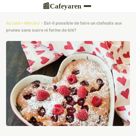
Cafeyaren
📰
Accueil
›
Minceur
›
Est-il possible de faire un clafoutis aux
prunes sans sucre ni farine de blé?